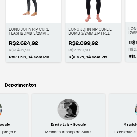
LON
LONG JOHN RIP CURL
LONG JOHN RIP CURL E
DWP
FLASHBOMB 3/2MM
BOMB 3/2MM ZIP FREE
CHEST ZIP
R$1
R$2.624,92
R$2.099,92
R$2
R$3.499,90
R$2.799,90
R$1
R$2.099,94
com
Pix
R$1.679,94
com
Pix
Depoimentos
Google
Everto Luiz - Google
Mauríci
. preço e
Melhor surfshop de Santa
Excelente a