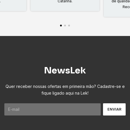
.
Catarina.
de qualid
Rec
NewsLek
Quer receber nossas ofertas em primeira mão? Cadastre-se e
fique ligado aqui na Lek!