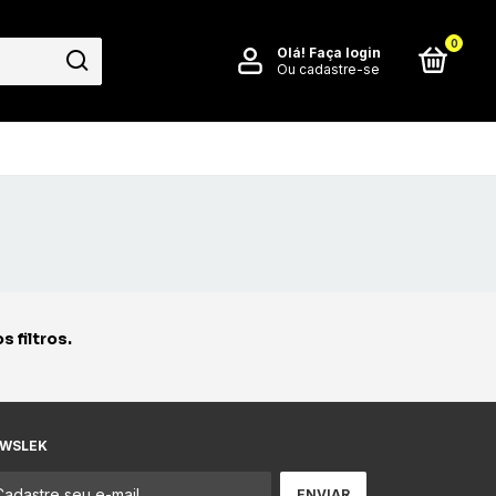
0
Olá!
Faça login
Ou cadastre-se
 filtros.
WSLEK