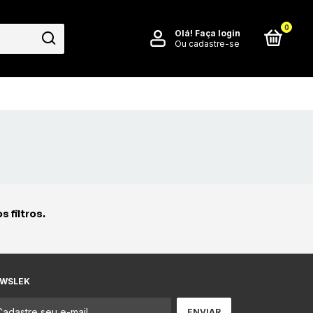
0
Olá!
Faça login
Ou cadastre-se
 filtros.
WSLEK