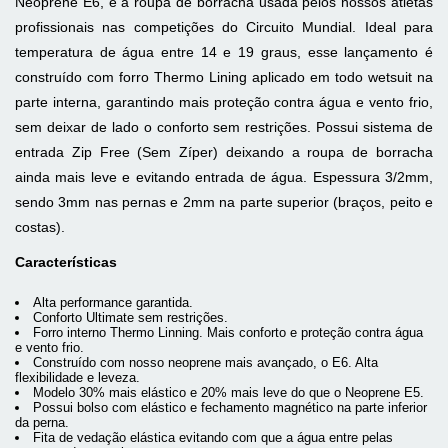
Neoprene E6, é a roupa de borracha usada pelos nossos atletas
profissionais nas competições do Circuito Mundial. Ideal para
temperatura de água entre 14 e 19 graus, esse lançamento é
construído com forro Thermo Lining aplicado em todo wetsuit na
parte interna, garantindo mais proteção contra água e vento frio,
sem deixar de lado o conforto sem restrições. Possui sistema de
entrada Zip Free (Sem Zíper) deixando a roupa de borracha
ainda mais leve e evitando entrada de água. Espessura 3/2mm,
sendo 3mm nas pernas e 2mm na parte superior (braços, peito e
costas).
Características
Alta performance garantida.
Conforto Ultimate sem restrições.
Forro interno Thermo Linning. Mais conforto e proteção contra água
e vento frio.
Construído com nosso neoprene mais avançado, o E6. Alta
flexibilidade e leveza.
Modelo 30% mais elástico e 20% mais leve do que o Neoprene E5.
Possui bolso com elástico e fechamento magnético na parte inferior
da perna.
Fita de vedação elástica evitando com que a água entre pelas