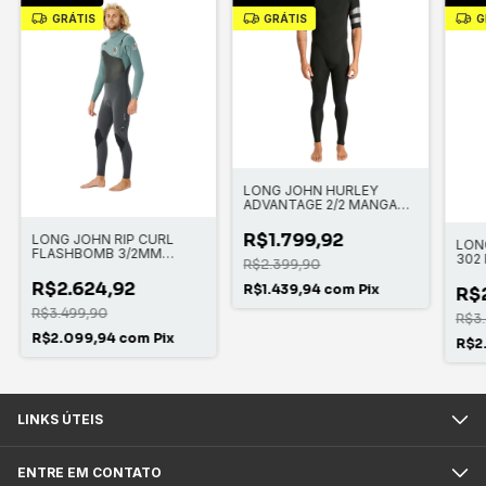
GRÁTIS
GRÁTIS
G
LONG JOHN HURLEY
ADVANTAGE 2/2 MANGA
CURTA FULLSUIT
R$1.799,92
LONG JOHN RIP CURL
LON
FLASHBOMB 3/2MM
302
R$2.399,90
CHEST ZIP
3/2
R$2.624,92
R$1.439,94
com
Pix
R$
R$3.499,90
R$3
R$2.099,94
com
Pix
R$2
LINKS ÚTEIS
ENTRE EM CONTATO