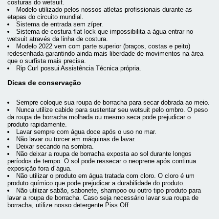
costuras do wetsuit.
Modelo utilizado pelos nossos atletas profissionais durante as
etapas do circuito mundial.
Sistema de entrada sem zíper.
Sistema de costura flat lock que impossibilita a água entrar no
wetsuit através da linha de costura.
Modelo 2022 vem com parte superior (braços, costas e peito)
redesenhada garantindo ainda mais liberdade de movimentos na área
que o surfista mais precisa.
Rip Curl possui Assistência Técnica própria.
Dicas de conservação
Sempre coloque sua roupa de borracha para secar dobrada ao meio.
Nunca utilize cabide para sustentar seu wetsuit pelo ombro. O peso
da roupa de borracha molhada ou mesmo seca pode prejudicar o
produto rapidamente.
Lavar sempre com água doce após o uso no mar.
Não lavar ou torcer em máquinas de lavar.
Deixar secando na sombra.
Não deixar a roupa de borracha exposta ao sol durante longos
períodos de tempo. O sol pode ressecar o neoprene após continua
exposição fora d´água.
Não utilizar o produto em água tratada com cloro. O cloro é um
produto químico que pode prejudicar a durabilidade do produto.
Não utilizar sabão, sabonete, shampoo ou outro tipo produto para
lavar a roupa de borracha. Caso seja necessário lavar sua roupa de
borracha, utilize nosso detergente Piss Off.